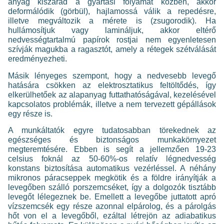
anyag kiszárad a gyártási folyamat közben, akkor
deformálódik (görbül), hajlamossá válik a repedésre,
illetve megváltozik a mérete is (zsugorodik). Ha
hullámosítjuk vagy lamináljuk, akkor eltérő
nedvességtartalmú papírok rostjai nem egyenletesen
szívják magukba a ragasztót, amely a rétegek szétválását
eredményezheti.
Másik lényeges szempont, hogy a nedvesebb levegő
hatására csökken az elektrosztatikus feltöltődés, így
elkerülhetőek az alapanyag futtathatóságával, kezelésével
kapcsolatos problémák, illetve a nem tervezett gépállások
egy része is.
A munkáltatók egyre tudatosabban törekednek az
egészséges és biztonságos munkakörnyezet
megteremtésére. Ebben is segít a jellemzően 19-23
celsius foknál az 50-60%-os relatív légnedvesség
konstans biztosítása automatikus vezérléssel. A néhány
mikronos páracseppek megkötik és a földre irányítják a
levegőben szálló porszemcséket, így a dolgozók tisztább
levegőt lélegeznek be. Emellett a levegőbe juttatott apró
vízszemcsék egy része azonnal elpárolog, és a párolgás
hőt von el a levegőből, ezáltal létrejön az adiabatikus