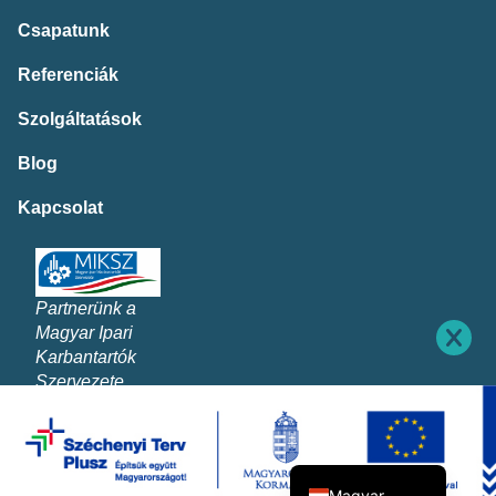
Csapatunk
Referenciák
Szolgáltatások
Blog
Kapcsolat
Partnerünk a
Magyar Ipari
Karbantartók
Szervezete
Deutsch
English (UK)
Magyar