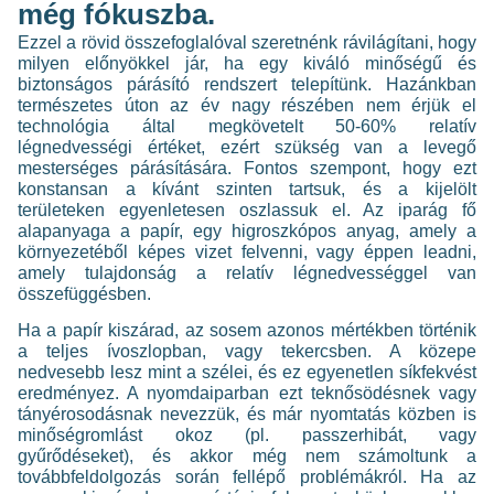
még fókuszba.
Ezzel a rövid összefoglalóval szeretnénk rávilágítani, hogy
milyen előnyökkel jár, ha egy kiváló minőségű és
biztonságos párásító rendszert telepítünk. Hazánkban
természetes úton az év nagy részében nem érjük el
technológia által megkövetelt 50-60% relatív
légnedvességi értéket, ezért szükség van a levegő
mesterséges párásítására. Fontos szempont, hogy ezt
konstansan a kívánt szinten tartsuk, és a kijelölt
területeken egyenletesen oszlassuk el. Az iparág fő
alapanyaga a papír, egy higroszkópos anyag, amely a
környezetéből képes vizet felvenni, vagy éppen leadni,
amely tulajdonság a relatív légnedvességgel van
összefüggésben.
Ha a papír kiszárad, az sosem azonos mértékben történik
a teljes ívoszlopban, vagy tekercsben. A közepe
nedvesebb lesz mint a szélei, és ez egyenetlen síkfekvést
eredményez. A nyomdaiparban ezt teknősödésnek vagy
tányérosodásnak nevezzük, és már nyomtatás közben is
minőségromlást okoz (pl. passzerhibát, vagy
gyűrődéseket), és akkor még nem számoltunk a
továbbfeldolgozás során fellépő problémákról. Ha az