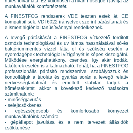
hűtés folyamata. Ez különösen a nyári hőségben javítja az
munkavállalók komfortérzetét.
A FINESTFOG rendszerek VDE teszten estek át, CE
kompatibilisek, VDI 6022 irányelvek szerint párásítanak és
elismert higiéniai tanúsítvánnyal rendelkeznek.
A levegő párásítását a FINESTFOG vízkezelő fordított
ozmózis technológiával és uv lámpa használatával só-és
baktériummentes vízzel látja el és szükség esetén a
nyomdagépek technológiai vízigényét is képes kiszolgálni.
Működése energiahatékony, csendes, így akár irodák,
lakóterek esetén is alkalmazható. Tehát, ha a FINESTFOG
professzionális párásító rendszerével szabályozzuk és
kontrolláljuk a tárolás és gyártás során a levegő relatív
nedvességtartalmát és emellett stabilan tartjuk a
hőmérsékletét, akkor a következő kedvező hatásokra
számíthatunk:
• minőségjavulás
• selejtcsökkenés
• egészségesebb és komfortosabb környezet
munkavállalóink számára
• gépállapot javulása és a nem tervezett állásidők
csökkenése