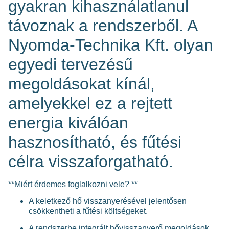
gyakran kihasználatlanul
távoznak a rendszerből. A
Nyomda-Technika Kft. olyan
egyedi tervezésű
megoldásokat kínál,
amelyekkel ez a rejtett
energia kiválóan
hasznosítható, és fűtési
célra visszaforgatható.
**Miért érdemes foglalkozni vele? **
A keletkező hő visszanyerésével jelentősen
csökkentheti a fűtési költségeket.
A rendszerbe integrált hővisszanyerő megoldások