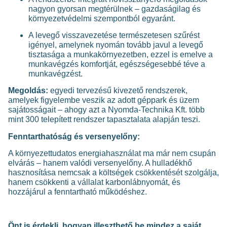
nagyon gyorsan megtérülnek – gazdaságilag és
környezetvédelmi szempontból egyaránt.
A levegő visszavezetése természetesen szűrést
igényel, amelynek nyomán tovább javul a levegő
tisztasága a munkakörnyezetben, ezzel is emelve a
munkavégzés komfortját, egészségesebbé téve a
munkavégzést.
Megoldás:
egyedi tervezésű kivezető rendszerek,
amelyek figyelembe veszik az adott géppark és üzem
sajátosságait – ahogy azt a Nyomda-Technika Kft. több
mint 300 telepített rendszer tapasztalata alapján teszi.
Fenntarthatóság és versenyelőny:
A környezettudatos energiahasználat ma már nem csupán
elvárás – hanem valódi versenyelőny. A hulladékhő
hasznosítása nemcsak a költségek csökkentését szolgálja,
hanem csökkenti a vállalat karbonlábnyomát, és
hozzájárul a fenntartható működéshez.
Önt is érdekli, hogyan illeszthető be mindez a saját